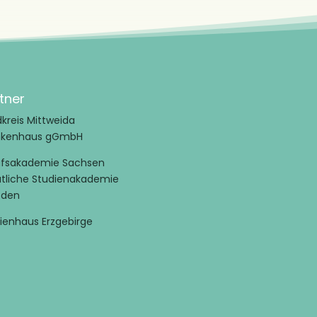
tner
kreis Mittweida
nkenhaus gGmbH
ufsakademie Sachsen
atliche Studienakademie
sden
ienhaus Erzgebirge