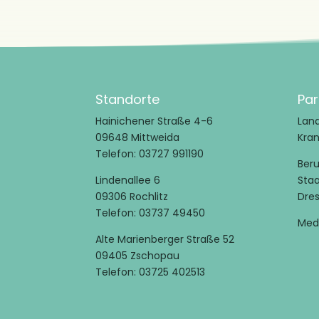
Standorte
Par
Hainichener Straße 4-6
Land
09648 Mittweida
Kra
Telefon: 03727 991190
Ber
Lindenallee 6
Sta
09306 Rochlitz
Dre
Telefon: 03737 49450
Med
Alte Marienberger Straße 52
09405 Zschopau
Telefon: 03725 402513