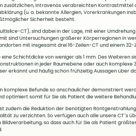
zusätzlichen, intravenös verabreichten Kontrastmittel d
abklärung (u. a. bekannte Allergien, Vorerkrankungen ins
ößtmöglicher Sicherheit besteht.
tislice-CT), sind dabei in der Lage, mit einer Umdrehun
Somit sind Untersuchungen größerer Körperregionen in we
andorten mit insgesamt drei 16-Zeilen-CT und einem 32-
e eine Schichtdicke von weniger als 1 mm. Des Weiteren 
onstruktionen in jeder Raumebene oder auch komplexe 3
ser erkannt und häufig schon frühzeitig Aussagen über
 komplexe Befunde so anschaulicher demonstriert werden
d optimiert somit für Sie als Patient die weitere Behandl
ist zudem die Reduktion der benötigten Röntgenstrahlung 
alität zu verzichten. So verfügen auch alle unsere CT´s 
 Bildverarbeitung, so dass auch für Sie als Patient größt
.